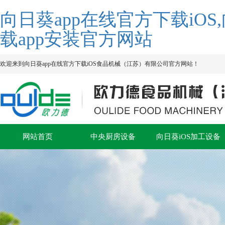
向日葵app在线官方下载iOS,
载app安装官方网站
欢迎来到向日葵app在线官方下载iOS食品机械（江苏）有限公司官方网站！
网站首页
中央厨房设备
向日葵iOS加工设备