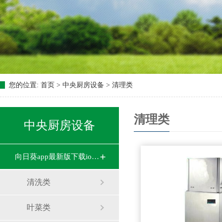
您的位置:
首页 > 中央厨房设备 > 清理类
清理类
中央厨房设备
向日葵app最新版下载ios类
清洗类
叶菜类