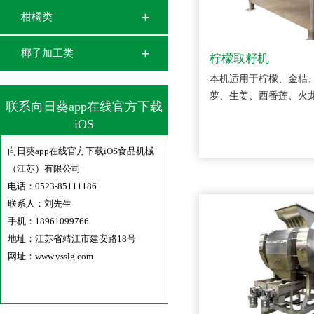
柑橘类
椰子加工类
柠檬取籽机
本机适用于柠檬、​金桔、胡
萝、生姜、西番莲
联系向日葵app在线官方下载
iOS
CONTACT US
向日葵app在线官方下载iOS食品机械
（江苏）有限公司
电话：0523-85111186
联系人：刘先生
手机：18961099766
地址：江苏省靖江市建安路18号
网址：www.ysslg.com