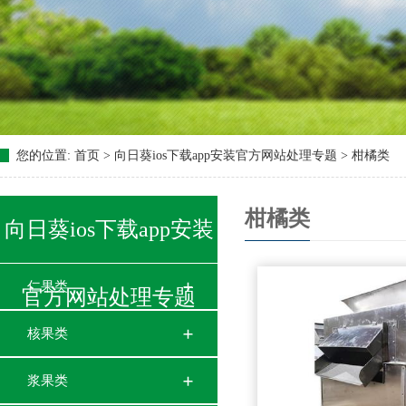
您的位置:
首页 > 向日葵ios下载app安装官方网站处理专题 > 柑橘类
柑橘类
向日葵ios下载app安装
仁果类
官方网站处理专题
核果类
浆果类