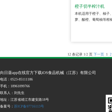
橙子切半榨汁机
本机适用于橙子、​柚子、柠
萝、酸橙、葡萄柚等
12 条记录 1/2 页
下一页
1
向日葵app在线官方下载iOS食品机械（江苏）有限公司
电话：0523-85111186
手机：18961099766
联系人：刘先生
地址：江苏省靖江市建安路18号
备案号：
苏ICP备97716113号