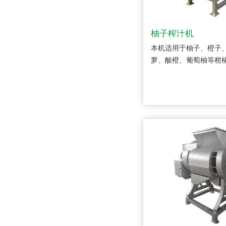
柚子榨汁机
本机适用于柚子、​橙子、柠
萝、酸橙、葡萄柚等