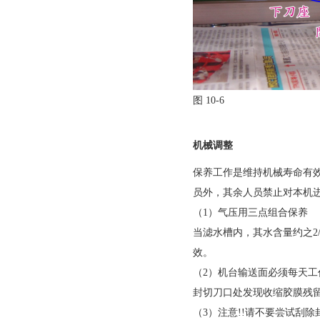
图 10-6
机械调整
保养工作是维持机械寿命有效之方
员外，其余人员禁止对本机进行
（1）气压用三点组合保养
当滤水槽内，其水含量约之2/
效。
（2）机台输送面必须每天工作时
封切刀口处发现收缩胶膜残留物时
（3）注意!!请不要尝试刮除封