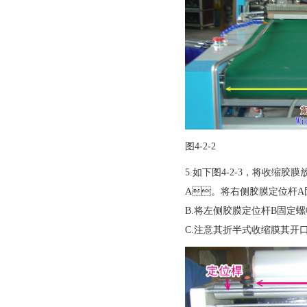
图4-2-2
5.如下图4-2-3，将收缩
A。将右侧胶膜定位杆A固定
B.将左侧胶膜定位杆B固定螺帽放
C.注意其折半式收缩膜其开口侧