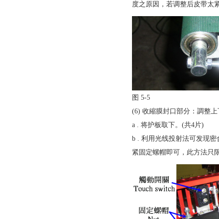
度之原因，若调整后皮带太紧
图 5-5
(6) 收縮膜封口部分：
a . 将护板取下。(共4片)
b . 利用光线投射法可发现密合
紧固定螺帽即可，此方法只限