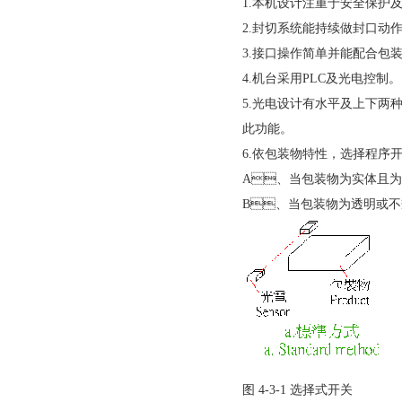
1.本机设计注重于安全保护及警
2.封切系统能持续做封口动作
3.接口操作简单并能配合包
4.机台采用PLC及光电控制。
5.光电设计有水平及上下两种
此功能。
6.依包装物特性，选择程序开
A、当包装物为实体且为方型
B、当包装物为透明或不规则
图 4-3-1 选择式开关