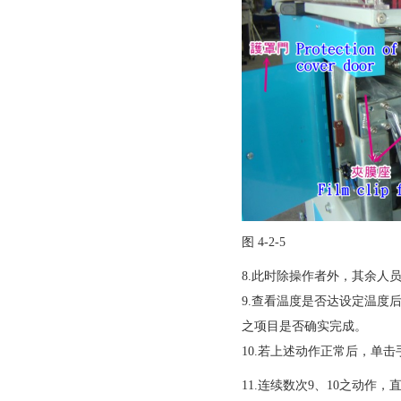
图 4-2-5
8.此时除操作者外，其余
9.查看温度是否达设定温度后
之项目是否确实完成。
10.若上述动作正常后，单击
11.连续数次9、10之动作