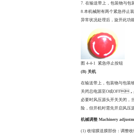
7. 在输送带上，包装物与
8.本机械附有两个紧急停止装置
异常状况处理后，旋开此功能键
图 4-4-1 紧急停止按钮
(B) 关机
在输送带上，包装物与包装物
关闭总电源至O或OFF，必
必要时风压源头开关关闭，
险，但开机时需先开启风压源头
机械调整 Machinery adjustm
(1) 收缩膜送膜部份：调整