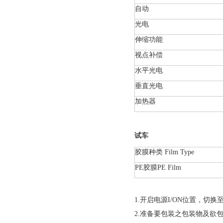
自动
光电
伸缩功能
视点补偿
水平光电
垂直光电
加热器
试车
胶膜种类
Film Type
PE
胶膜
PE
Film
1.开启电源I/ON位置，切换至
2.准备要包装之包装物及欲包装之