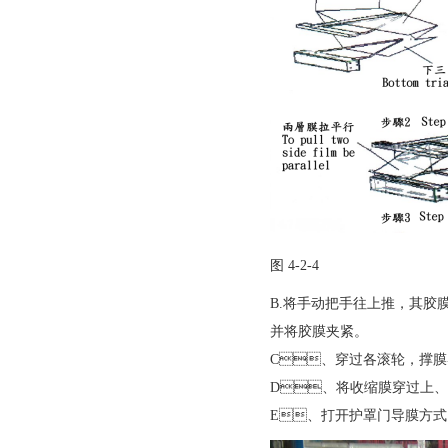
图 4-2-4
B.将手动把手往上推，其胶膜
并将胶膜夹紧。
C、穿过各滚轮，
D、将收缩膜穿过上、下
E、打开护罩门导膜方式