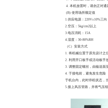
4. 本机放置时，请勿正对通
(B) 使用场所额定值
1.供应电源：220V±10%三向
2.空压：5kg/cm2以上
3.电压消耗：15A
4.湿度：30-80%RH
（C）安装方式
1. 将机械位置于原先设计之位置
2. 利用开口板手或活动板手放
3. 调整固定螺丝，由输送面
4. 于接电前，避免发生危
于机台内，此时停机状态
5.接上风压管路，并将气压